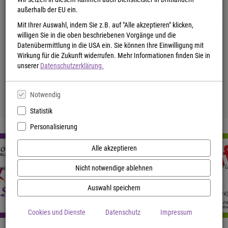
außerhalb der EU ein.
Mit Ihrer Auswahl, indem Sie z.B. auf "Alle akzeptieren" klicken,
willigen Sie in die oben beschriebenen Vorgänge und die
Datenübermittlung in die USA ein. Sie können Ihre Einwilligung mit
Wirkung für die Zukunft widerrufen. Mehr Informationen finden Sie in
Fünf, sechs, sieben, acht
Yesteryear
unserer
Datenschutzerklärung.
Ewald Arenz
Caro Claire Burke
Buch (Hardcover)
Buch (Hardcover)
Notwendig
*
*
25,00 €
24,00 €
Statistik
Personalisierung
Alle akzeptieren
Nicht notwendige ablehnen
Auswahl speichern
Cookies und Dienste
Datenschutz
Impressum